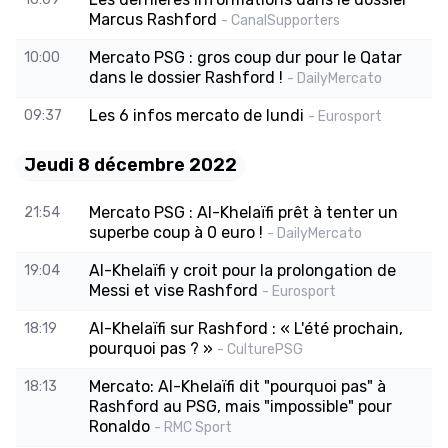
Marcus Rashford
- CanalSupporters
Mercato PSG : gros coup dur pour le Qatar
10:00
dans le dossier Rashford !
- DailyMercato
Les 6 infos mercato de lundi
09:37
- Eurosport
Jeudi 8 décembre 2022
Mercato PSG : Al-Khelaïfi prêt à tenter un
21:54
superbe coup à 0 euro !
- DailyMercato
Al-Khelaïfi y croit pour la prolongation de
19:04
Messi et vise Rashford
- Eurosport
Al-Khelaïfi sur Rashford : « L'été prochain,
18:19
pourquoi pas ? »
- CulturePSG
Mercato: Al-Khelaïfi dit "pourquoi pas" à
18:13
Rashford au PSG, mais "impossible" pour
Ronaldo
- RMC Sport