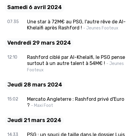
Samedi 6 avril 2024
Une star à 72M€ au PSG, l'autre rêve de Al-
07:35
Khelaïfi après Rashford !
- Jeunes Footeux
Vendredi 29 mars 2024
Rashford ciblé par Al-Khelaïfi, le PSG pense
12:10
surtout à un autre talent à 54M€ !
- Jeunes
Footeux
Jeudi 28 mars 2024
Mercato Angleterre : Rashford privé d'Euro
15:02
?
- Maxi Foot
Jeudi 21 mars 2024
PSG : un souci de taille dans le dossier Luis
14:33