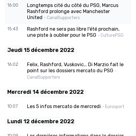
Longtemps cité du côté du PSG, Marcus
16:00
Rashford prolonge avec Manchester
United
- CanalSupporters
Rashford ne sera pas libre l'été prochain,
15:43
une piste à oublier pour le PSG
- CulturePSG
Jeudi 15 décembre 2022
Felix, Rashford, Vuskovic… Di Marzio fait le
16:02
point sur les dossiers mercato du PSG
-
CanalSupporters
Mercredi 14 décembre 2022
Les 5 infos mercato de mercredi
10:07
- Eurosport
Lundi 12 décembre 2022
Les dernières informations dans le dossier
10:09