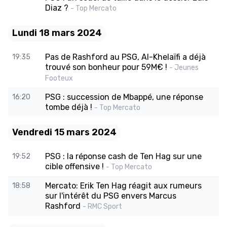
Diaz ?
- Top Mercato
Lundi 18 mars 2024
Pas de Rashford au PSG, Al-Khelaïfi a déjà
19:35
trouvé son bonheur pour 59M€ !
- Jeunes
Footeux
PSG : succession de Mbappé, une réponse
16:20
tombe déjà !
- Top Mercato
Vendredi 15 mars 2024
PSG : la réponse cash de Ten Hag sur une
19:52
cible offensive !
- Top Mercato
Mercato: Erik Ten Hag réagit aux rumeurs
18:58
sur l'intérêt du PSG envers Marcus
Rashford
- RMC Sport