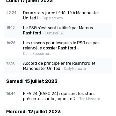
Lundi 17 juillet 2023
Deux stars jurent fidélité à Manchester
22:24
United !
- Top Mercato
Le PSG s’est senti utilisé par Marcus
18:19
Rashford
- CulturePSG
Les raisons pour lesquels le PSG n’a pas
16:26
relancé le dossier Rashford
-
CanalSupporters
Accord de principe entre Rashford et
10:58
Manchester United
- DailyMercato
Samedi 15 juillet 2023
FIFA 24 (EAFC 24) : qui sont les stars
18:44
présentes sur la jaquette ?
- Top Mercato
Mercredi 12 juillet 2023