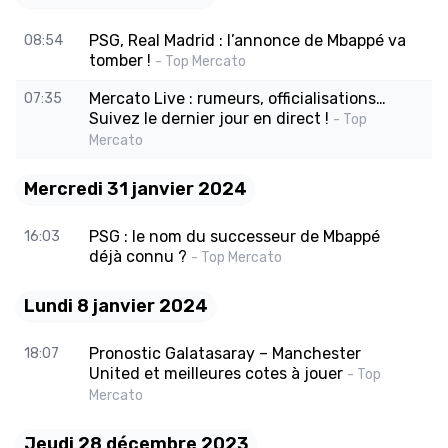
PSG, Real Madrid : l’annonce de Mbappé va
08:54
tomber !
- Top Mercato
Mercato Live : rumeurs, officialisations…
07:35
Suivez le dernier jour en direct !
- Top
Mercato
Mercredi 31 janvier 2024
PSG : le nom du successeur de Mbappé
16:03
déjà connu ?
- Top Mercato
Lundi 8 janvier 2024
Pronostic Galatasaray – Manchester
18:07
United et meilleures cotes à jouer
- Top
Mercato
Jeudi 28 décembre 2023