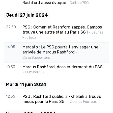
Rashford aussi évoqué
- CulturePSG
Jeudi 27 juin 2024
PSG : Coman et Rashford zappés, Campos
22:50
trouve une autre star au Paris SG !
- Jeunes
Footeux
Mercato : Le PSG pourrait envisager une
14:05
arrivée de Marcus Rashford
-
CanalSupporters
Marcus Rashford, dossier dormant du PSG
10:53
- CulturePSG
Mardi 11 juin 2024
PSG : Rashford oublié, al-Khelaïfi a trouvé
12:35
mieux pour le Paris SG !
- Jeunes Footeux