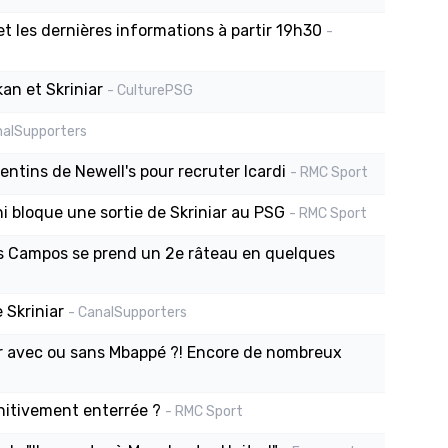
t les dernières informations à partir 19h30
-
an et Skriniar
- CulturePSG
nalSupporters
entins de Newell's pour recruter Icardi
- RMC Sport
aghi bloque une sortie de Skriniar au PSG
- RMC Sport
is Campos se prend un 2e râteau en quelques
 Skriniar
- CanalSupporters
ier avec ou sans Mbappé ?! Encore de nombreux
initivement enterrée ?
- RMC Sport