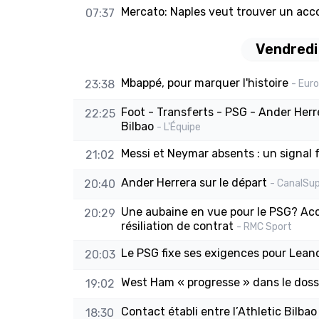
Mercato: Naples veut trouver un acco
07:37
Vendredi
Mbappé, pour marquer l'histoire
23:38
- Eur
Foot - Transferts - PSG - Ander Herre
22:25
Bilbao
- L'Équipe
Messi et Neymar absents : un signal 
21:02
Ander Herrera sur le départ
20:40
- CanalSu
Une aubaine en vue pour le PSG? Acco
20:29
résiliation de contrat
- RMC Sport
Le PSG fixe ses exigences pour Lean
20:03
West Ham « progresse » dans le doss
19:02
Contact établi entre l’Athletic Bilba
18:30