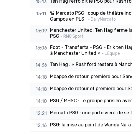
Ten Hag refroidit le PSG pour Rashfor
15:13
🚨 Mercato PSG : coup de théâtre inc
15:11
Campos en PLS !
- DailyMercato
Manchester United: Ten Hag ferme la 
15:09
PSG
- RMC Sport
Foot - Transferts - PSG - Erik ten Hag
15:06
à Manchester United »
- L'Équipe
Ten Hag : « Rashford restera à Manch
14:36
Mbappé de retour, première pour Sa
14:18
Mbappé de retour et première pour S
14:18
PSG / MHSC : Le groupe parisien avec
14:10
Mercato PSG : une porte vient de se f
12:21
PSG: la mise au point de Wanda Nara s
12:16