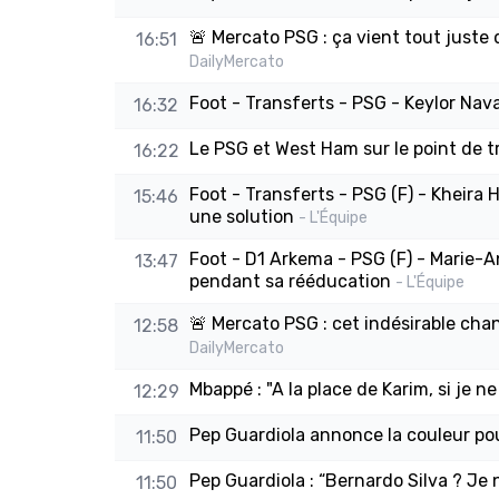
🚨 Mercato PSG : ça vient tout juste d
16:51
DailyMercato
Foot - Transferts - PSG - Keylor Nava
16:32
Le PSG et West Ham sur le point de t
16:22
Foot - Transferts - PSG (F) - Kheira
15:46
une solution
- L'Équipe
Foot - D1 Arkema - PSG (F) - Marie-A
13:47
pendant sa rééducation
- L'Équipe
🚨 Mercato PSG : cet indésirable chang
12:58
DailyMercato
Mbappé : "A la place de Karim, si je ne
12:29
Pep Guardiola annonce la couleur pou
11:50
Pep Guardiola : “Bernardo Silva ? Je n
11:50