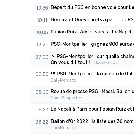
Départ du PSG en bonne voie pour L
10:55
Herrera et Gueye prêts à partir du PS
10:11
Fabian Ruiz, Keylor Navas… Le Napoli 
10:05
PSG-Montpellier : gagnez 900 euros 
09:20
🚨 PSG-Montpellier : sur quelle chaîn
09:00
On vous dit tout !
- DailyMercato
🚨 PSG-Montpellier : la compo de Galtie
08:50
DailyMercato
Revue de presse PSG : Messi, Ballon d
08:30
CanalSupporters
Le Napoli à Paris pour Fabian Ruiz et
08:23
Ballon d'Or 2022 : la liste des 30 n
08:22
DailyMercato