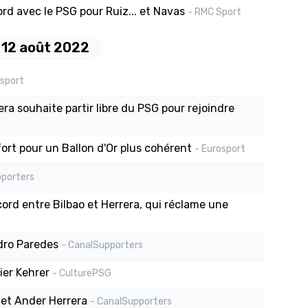
rd avec le PSG pour Ruiz... et Navas
- RMC Sport
 12 août 2022
osport
ra souhaite partir libre du PSG pour rejoindre
fort pour un Ballon d'Or plus cohérent
- Eurosport
pporters
rd entre Bilbao et Herrera, qui réclame une
dro Paredes
- CanalSupporters
ier Kehrer
- CulturePSG
o et Ander Herrera
- CanalSupporters