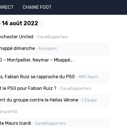
DIRECT
CHAINE FOOT
 14 août 2022
anchester United
- CanalSupporters
échappé dimanche
- Eurosport
SG – Montpellier, Neymar – Mbappé…
-
es, Fabian Ruiz se rapproche du PSG
- RMC Sport
t le PSG pour Fabian Ruiz ?
- CanalSupporters
ent du groupe contre le Hellas Vérone
- L'Équipe
ulturePSG
te Mauro Icardi
- CanalSupporters