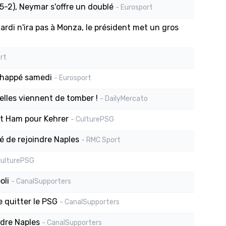
5-2), Neymar s'offre un doublé
- Eurosport
ardi n'ira pas à Monza, le président met un gros
rt
chappé samedi
- Eurosport
ielles viennent de tomber !
- DailyMercato
st Ham pour Kehrer
- CulturePSG
é de rejoindre Naples
- RMC Sport
CulturePSG
oli
- CanalSupporters
e quitter le PSG
- CanalSupporters
ndre Naples
- CanalSupporters