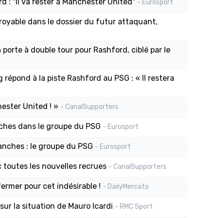
d : "Il va rester à Manchester United"
- Eurosport
royable dans le dossier du futur attaquant,
porte à double tour pour Rashford, ciblé par le
 répond à la piste Rashford au PSG : « Il restera
ester United ! »
- CanalSupporters
nches dans le groupe du PSG
- Eurosport
anches : le groupe du PSG
- Eurosport
 toutes les nouvelles recrues
- CanalSupporters
ermer pour cet indésirable !
- DailyMercato
ur la situation de Mauro Icardi
- RMC Sport