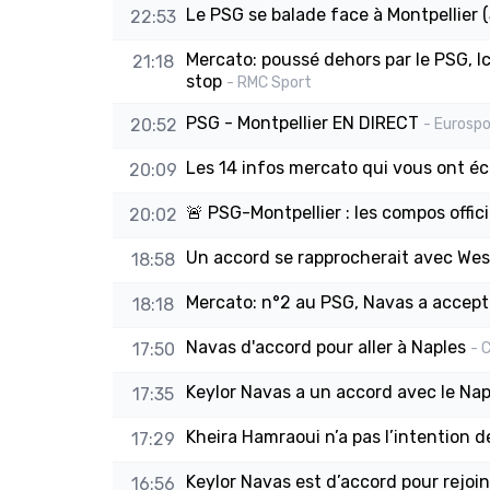
Le PSG se balade face à Montpellier (
22:53
Mercato: poussé dehors par le PSG, Ic
21:18
stop
- RMC Sport
PSG - Montpellier EN DIRECT
20:52
- Eurospo
Les 14 infos mercato qui vous ont é
20:09
🚨 PSG-Montpellier : les compos offic
20:02
Un accord se rapprocherait avec We
18:58
Mercato: n°2 au PSG, Navas a accept
18:18
Navas d'accord pour aller à Naples
17:50
- 
Keylor Navas a un accord avec le Nap
17:35
Kheira Hamraoui n’a pas l’intention d
17:29
Keylor Navas est d’accord pour rejoi
16:56