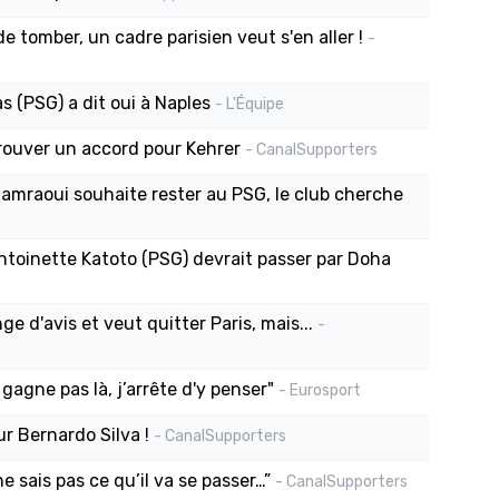
e tomber, un cadre parisien veut s'en aller !
-
s (PSG) a dit oui à Naples
- L'Équipe
rouver un accord pour Kehrer
- CanalSupporters
 Hamraoui souhaite rester au PSG, le club cherche
ntoinette Katoto (PSG) devrait passer par Doha
e d'avis et veut quitter Paris, mais...
-
 gagne pas là, j’arrête d'y penser"
- Eurosport
r Bernardo Silva !
- CanalSupporters
e sais pas ce qu’il va se passer…”
- CanalSupporters