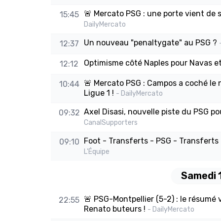
🚨 Mercato PSG : une porte vient de 
15:45
DailyMercato
Un nouveau "penaltygate" au PSG ?
12:37
Optimisme côté Naples pour Navas et
12:12
🚨 Mercato PSG : Campos a coché le n
10:44
Ligue 1 !
- DailyMercato
Axel Disasi, nouvelle piste du PSG po
09:32
CanalSupporters
Foot - Transferts - PSG - Transferts 
09:10
L'Équipe
Samedi 
🚨 PSG-Montpellier (5-2) : le résumé
22:55
Renato buteurs !
- DailyMercato