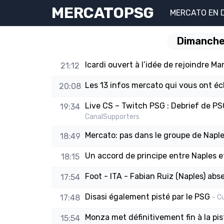
MERCATOPSG
MERCATO EN 
Dimanche
Icardi ouvert à l’idée de rejoindre M
21:12
Les 13 infos mercato qui vous ont 
20:08
Live CS – Twitch PSG : Debrief de P
19:34
CanalSupporters
Mercato: pas dans le groupe de Napl
18:49
Un accord de principe entre Naples e
18:15
Foot - ITA - Fabian Ruiz (Naples) abs
17:54
Disasi également pisté par le PSG
17:48
- C
Monza met définitivement fin à la pis
15:54