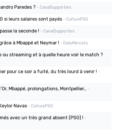
eandro Paredes ?
- CanalSupporters
G si leurs salaires sont payés
- CulturePSG
passe la seconde !
- CanalSupporters
grâce à Mbappé et Neymar !
- DailyMercato
e ou streaming et à quelle heure voir le match ?
r pour ce soir a fuité, du très lourd à venir !
-
’Or, Mbappé, prolongations, Montpellier…
-
 Keylor Navas
- CulturePSG
ommés avec un très grand absent (PSG) !
-