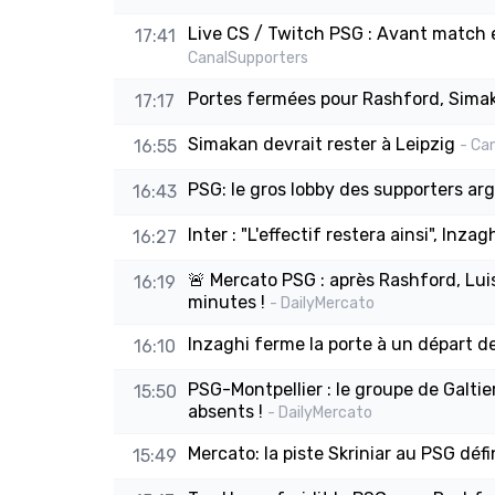
Live CS / Twitch PSG : Avant match e
17:41
CanalSupporters
Portes fermées pour Rashford, Simak
17:17
Simakan devrait rester à Leipzig
16:55
- Ca
PSG: le gros lobby des supporters arg
16:43
Inter : "L'effectif restera ainsi", Inz
16:27
🚨 Mercato PSG : après Rashford, Lu
16:19
minutes !
- DailyMercato
Inzaghi ferme la porte à un départ de
16:10
PSG-Montpellier : le groupe de Galt
15:50
absents !
- DailyMercato
Mercato: la piste Skriniar au PSG déf
15:49