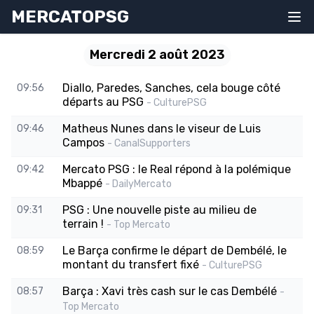
MERCATOPSG
Mercredi 2 août 2023
Diallo, Paredes, Sanches, cela bouge côté
09:56
départs au PSG
- CulturePSG
Matheus Nunes dans le viseur de Luis
09:46
Campos
- CanalSupporters
Mercato PSG : le Real répond à la polémique
09:42
Mbappé
- DailyMercato
PSG : Une nouvelle piste au milieu de
09:31
terrain !
- Top Mercato
Le Barça confirme le départ de Dembélé, le
08:59
montant du transfert fixé
- CulturePSG
Barça : Xavi très cash sur le cas Dembélé
08:57
-
Top Mercato