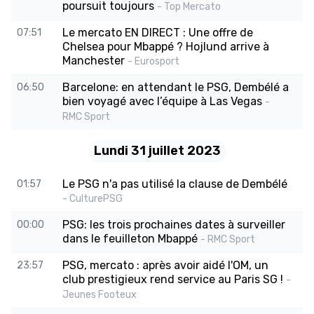
poursuit toujours
- Top Mercato
Le mercato EN DIRECT : Une offre de
07:51
Chelsea pour Mbappé ? Hojlund arrive à
Manchester
- Eurosport
Barcelone: en attendant le PSG, Dembélé a
06:50
bien voyagé avec l’équipe à Las Vegas
-
RMC Sport
Lundi 31 juillet 2023
Le PSG n'a pas utilisé la clause de Dembélé
01:57
- CulturePSG
PSG: les trois prochaines dates à surveiller
00:00
dans le feuilleton Mbappé
- RMC Sport
PSG, mercato : après avoir aidé l'OM, un
23:57
club prestigieux rend service au Paris SG !
-
Jeunes Footeux