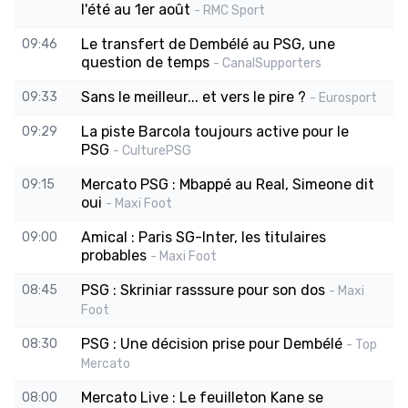
l'été au 1er août
- RMC Sport
Le transfert de Dembélé au PSG, une
09:46
question de temps
- CanalSupporters
Sans le meilleur... et vers le pire ?
09:33
- Eurosport
La piste Barcola toujours active pour le
09:29
PSG
- CulturePSG
Mercato PSG : Mbappé au Real, Simeone dit
09:15
oui
- Maxi Foot
Amical : Paris SG-Inter, les titulaires
09:00
probables
- Maxi Foot
PSG : Skriniar rasssure pour son dos
08:45
- Maxi
Foot
PSG : Une décision prise pour Dembélé
08:30
- Top
Mercato
Mercato Live : Le feuilleton Kane se
08:00