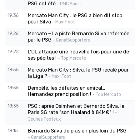
PSG cet été
- RMC Sport
Mercato Man City : le PSG a bien dit stop
19:36
pour Silva
- Maxi Foot
Mercato – La piste Bernardo Silva refermée
19:26
par le PSG
- CanalSupporters
L’OL attaqué une nouvelle fois pour une de
19:22
ses pépites !
- Top Mercato
Mercato Man City : Silva, le PSG recalé pour
18:55
la Liga ?
- Maxi Foot
Dembélé, les défaites en amical…
18:55
Hernandez prend position !
- Top Mercato
PSG : après Osimhen et Bernardo Silva, le
18:35
Paris SG rate "son Haaland à 84M€" !
-
Jeunes Footeux
Bernardo Silva de plus en plus loin du PSG
18:15
- CanalSupporters