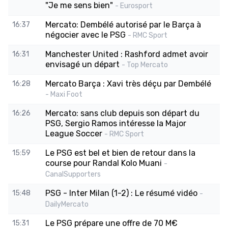
"Je me sens bien"
- Eurosport
Mercato: Dembélé autorisé par le Barça à
16:37
négocier avec le PSG
- RMC Sport
Manchester United : Rashford admet avoir
16:31
envisagé un départ
- Top Mercato
Mercato Barça : Xavi très déçu par Dembélé
16:28
- Maxi Foot
Mercato: sans club depuis son départ du
16:26
PSG, Sergio Ramos intéresse la Major
League Soccer
- RMC Sport
Le PSG est bel et bien de retour dans la
15:59
course pour Randal Kolo Muani
-
CanalSupporters
PSG - Inter Milan (1-2) : Le résumé vidéo
15:48
-
DailyMercato
Le PSG prépare une offre de 70 M€
15:31