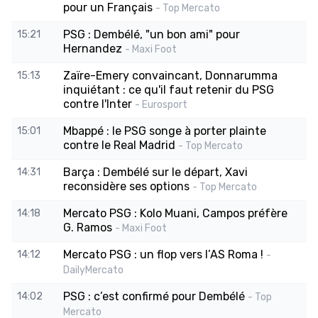
pour un Français
- Top Mercato
PSG : Dembélé, "un bon ami" pour
15:21
Hernandez
- Maxi Foot
Zaïre-Emery convaincant, Donnarumma
15:13
inquiétant : ce qu'il faut retenir du PSG
contre l'Inter
- Eurosport
Mbappé : le PSG songe à porter plainte
15:01
contre le Real Madrid
- Top Mercato
Barça : Dembélé sur le départ, Xavi
14:31
reconsidère ses options
- Top Mercato
Mercato PSG : Kolo Muani, Campos préfère
14:18
G. Ramos
- Maxi Foot
Mercato PSG : un flop vers l’AS Roma !
14:12
-
DailyMercato
PSG : c’est confirmé pour Dembélé
14:02
- Top
Mercato