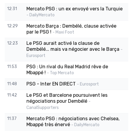
Mercato PSG : un ex envoyé vers la Turquie
12:31
- DailyMercato
Mercato Barça : Dembélé, clause activée
12:29
par le PSG !
- Maxi Foot
Le PSG aurait activé la clause de
12:23
Dembélé... mais va négocier avec le Barça
-
Eurosport
PSG : Un rival du Real Madrid rêve de
11:53
Mbappé !
- Top Mercato
PSG - Inter EN DIRECT
11:48
- Eurosport
Le PSG et Barcelone poursuivent les
11:42
négociations pour Dembélé
-
CanalSupporters
Mercato PSG : négociations avec Chelsea,
11:37
Mbappé très énervé
- DailyMercato