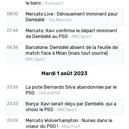
le banc
- Eurosport
Mercato Live : Dénouement imminent pour
08:00
Dembélé
- Top Mercato
Mercato: Xavi confirme le départ imminent
07:44
de Dembélé au PSG
- RMC Sport
Barcelone: Dembélé absent de la feuille de
06:36
match face à Milan (mais tout sourire)
-
RMC Sport
Mardi 1 août 2023
La piste Bernardo Silva abandonnée par le
23:26
PSG
- CulturePSG
Barça: Xavi serait déçu par Dembélé, qui a
23:23
choisi le PSG
- RMC Sport
Mercato Wolverhampton : Nunes dans le
23:09
viseur du PSG !
- Maxi Foot