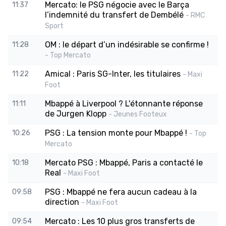
Mercato: le PSG négocie avec le Barça
11:37
l’indemnité du transfert de Dembélé
- RMC
Sport
OM : le départ d’un indésirable se confirme !
11:28
- Top Mercato
Amical : Paris SG-Inter, les titulaires
11:22
- Maxi
Foot
Mbappé à Liverpool ? L'étonnante réponse
11:11
de Jurgen Klopp
- Jeunes Footeux
PSG : La tension monte pour Mbappé !
10:26
- Top
Mercato
Mercato PSG : Mbappé, Paris a contacté le
10:18
Real
- Maxi Foot
PSG : Mbappé ne fera aucun cadeau à la
09:58
direction
- Maxi Foot
Mercato : Les 10 plus gros transferts de
09:54