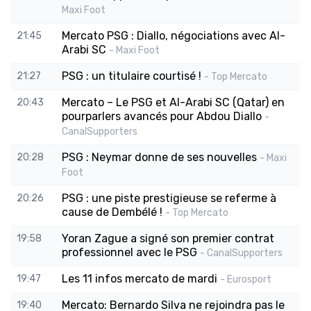
Maxi Foot
Mercato PSG : Diallo, négociations avec Al-
21:45
Arabi SC
- Maxi Foot
PSG : un titulaire courtisé !
21:27
- Top Mercato
Mercato – Le PSG et Al-Arabi SC (Qatar) en
20:43
pourparlers avancés pour Abdou Diallo
-
CanalSupporters
PSG : Neymar donne de ses nouvelles
20:28
- Maxi
Foot
PSG : une piste prestigieuse se referme à
20:26
cause de Dembélé !
- Top Mercato
Yoran Zague a signé son premier contrat
19:58
professionnel avec le PSG
- CanalSupporters
Les 11 infos mercato de mardi
19:47
- Eurosport
Mercato: Bernardo Silva ne rejoindra pas le
19:40