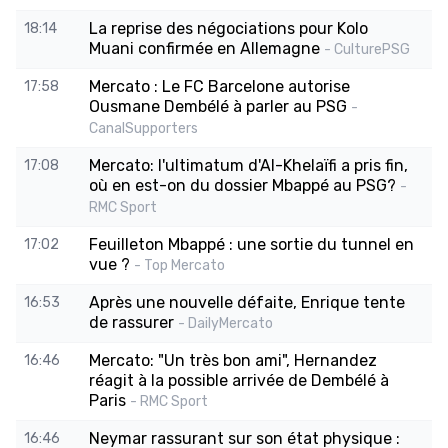
La reprise des négociations pour Kolo
18:14
Muani confirmée en Allemagne
- CulturePSG
Mercato : Le FC Barcelone autorise
17:58
Ousmane Dembélé à parler au PSG
-
CanalSupporters
Mercato: l'ultimatum d'Al-Khelaïfi a pris fin,
17:08
où en est-on du dossier Mbappé au PSG?
-
RMC Sport
Feuilleton Mbappé : une sortie du tunnel en
17:02
vue ?
- Top Mercato
Après une nouvelle défaite, Enrique tente
16:53
de rassurer
- DailyMercato
Mercato: "Un très bon ami", Hernandez
16:46
réagit à la possible arrivée de Dembélé à
Paris
- RMC Sport
Neymar rassurant sur son état physique :
16:46