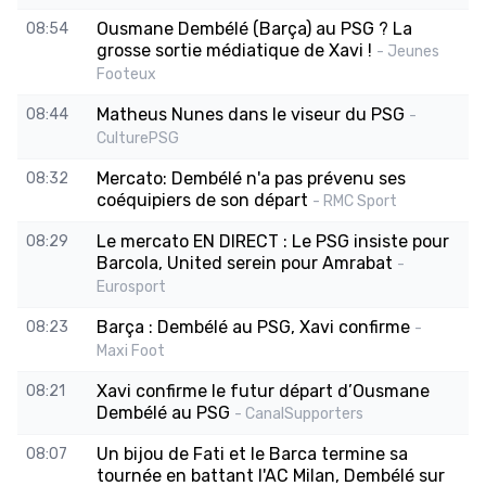
Ousmane Dembélé (Barça) au PSG ? La
08:54
grosse sortie médiatique de Xavi !
- Jeunes
Footeux
Matheus Nunes dans le viseur du PSG
08:44
-
CulturePSG
Mercato: Dembélé n'a pas prévenu ses
08:32
coéquipiers de son départ
- RMC Sport
Le mercato EN DIRECT : Le PSG insiste pour
08:29
Barcola, United serein pour Amrabat
-
Eurosport
Barça : Dembélé au PSG, Xavi confirme
08:23
-
Maxi Foot
Xavi confirme le futur départ d’Ousmane
08:21
Dembélé au PSG
- CanalSupporters
Un bijou de Fati et le Barca termine sa
08:07
tournée en battant l'AC Milan, Dembélé sur